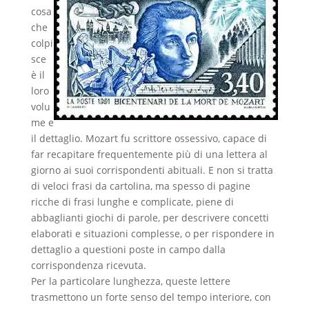
cosa
che
colpi
sce
è il
loro
volu
me e
il dettaglio. Mozart fu scrittore ossessivo, capace di
far recapitare frequentemente più di una lettera al
giorno ai suoi corrispondenti abituali. E non si tratta
di veloci frasi da cartolina, ma spesso di pagine
ricche di frasi lunghe e complicate, piene di
abbaglianti giochi di parole, per descrivere concetti
elaborati e situazioni complesse, o per rispondere in
dettaglio a questioni poste in campo dalla
corrispondenza ricevuta.
Per la particolare lunghezza, queste lettere
trasmettono un forte senso del tempo interiore, con