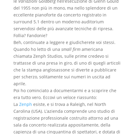
le
Variazioni Goldberg
nell’esecuzione di Glenn Gould
del 1955 non più in mono, ma nello splendore di un
eccellente pianoforte da concerto registrato in
surround 5.1 dentro un moderno auditorium
servendosi delle più avanzate tecniche di ripresa.
Follia? Fandonie?
Beh, continuate a leggere e giudicherete voi stessi.
Quando ho letto di una
small firm
americana
chiamata Zenph Studios, sulle prime credevo si
trattasse di una presa in giro, di uno di quegli articoli
che la stampa anglosassone si diverte a pubblicare
per scherzo, solitamente sui numeri in uscita ad
aprile.
Poi ho cominciato a documentarmi e a scoprire che
era tutto vero. Eccovi un veloce riassunto:
La
Zenph
esiste, e si trova a Raleigh, nel North
Carolina (USA). L’azienda comprende uno studio di
registrazione professionale costruito attorno ad una
sala da concerto realizzata appositamente, della
capienza di una cinquantina di spettatori, e dotata di