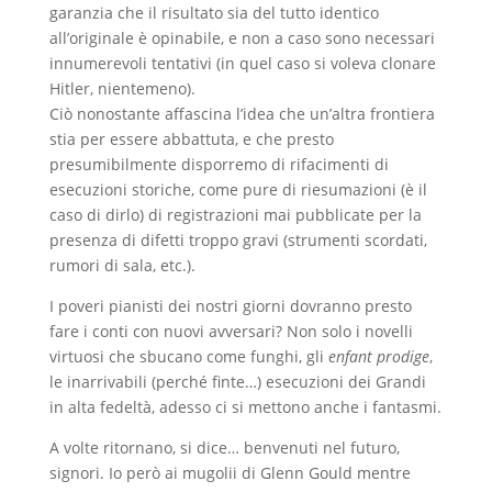
garanzia che il risultato sia del tutto identico
all’originale è opinabile, e non a caso sono necessari
innumerevoli tentativi (in quel caso si voleva clonare
Hitler, nientemeno).
Ciò nonostante affascina l’idea che un’altra frontiera
stia per essere abbattuta, e che presto
presumibilmente disporremo di rifacimenti di
esecuzioni storiche, come pure di riesumazioni (è il
caso di dirlo) di registrazioni mai pubblicate per la
presenza di difetti troppo gravi (strumenti scordati,
rumori di sala, etc.).
I poveri pianisti dei nostri giorni dovranno presto
fare i conti con nuovi avversari? Non solo i novelli
virtuosi che sbucano come funghi, gli
enfant prodige
,
le inarrivabili (perché finte…) esecuzioni dei Grandi
in alta fedeltà, adesso ci si mettono anche i fantasmi.
A volte ritornano, si dice… benvenuti nel futuro,
signori. Io però ai mugolii di Glenn Gould mentre