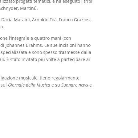
lizzato progetti tematici, e ha eseguito i tripli
 Schnyder, Martinů.
n Dacia Maraini, Arnoldo Foà, Franco Graziosi,
o.
ione l’integrale a quattro mani (con
di Johannes Brahms. Le sue incisioni hanno
 specializzata e sono spesso trasmesse dalla
li. È stato invitato più volte a partecipare ai
ulgazione musicale, tiene regolarmente
 sul
Giornale della Musica
e su
Suonare news
e
el Festival MITO SettembreMusica. Dal 2001 è
dell’Università dell’Insubria a Varese, dove
 di Musica del XX secolo.
entusiasta e curioso di conoscere traiettorie e
nenti tranne uno, ma non dispera.