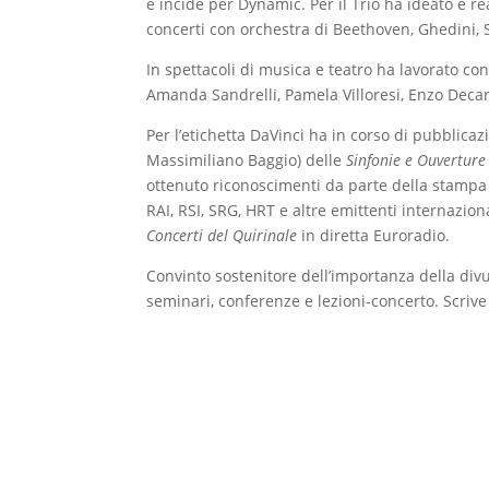
e incide per Dynamic. Per il Trio ha ideato e rea
concerti con orchestra di Beethoven, Ghedini,
In spettacoli di musica e teatro ha lavorato co
Amanda Sandrelli, Pamela Villoresi, Enzo Decar
Per l’etichetta DaVinci ha in corso di pubblicaz
Massimiliano Baggio) delle
Sinfonie
e
Ouverture
ottenuto riconoscimenti da parte della stampa
RAI, RSI, SRG, HRT e altre emittenti internaziona
Concerti del Quirinale
in diretta Euroradio.
Convinto sostenitore dell’importanza della div
seminari, conferenze e lezioni-concerto. Scrive
ha introdotto 17 concerti dell’edizione 2023 d
direttore artistico della Stagione concertistica 
tiene anche corsi di Comunicazione musicale e
Artista appassionato di tecnologia, viaggiatore 
culture del mondo, ha suonato in tutti i conti