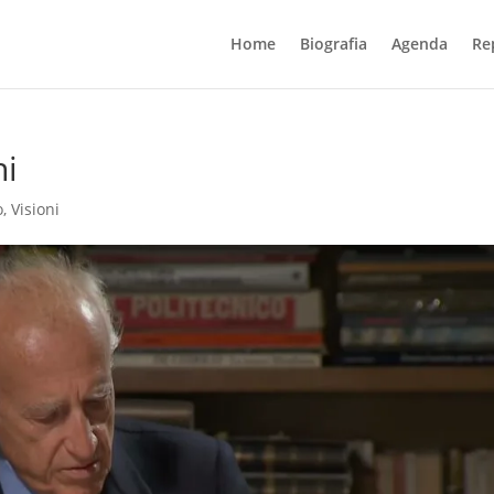
Home
Biografia
Agenda
Re
ni
o
,
Visioni