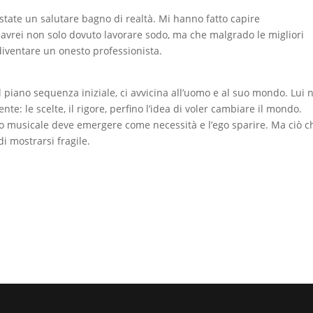
 state un salutare bagno di realtà. Mi hanno fatto capire
 avrei non solo dovuto lavorare sodo, ma che malgrado le migliori
diventare un onesto professionista.
piano sequenza iniziale, ci avvicina all’uomo e al suo mondo. Lui 
te: le scelte, il rigore, perfino l’idea di voler cambiare il mondo.
testo musicale deve emergere come necessità e l’ego sparire. Ma ciò c
i mostrarsi fragile.