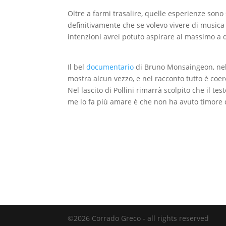
Oltre a farmi trasalire, quelle esperienze sono
definitivamente che se volevo vivere di musica
intenzioni avrei potuto aspirare al massimo a 
Il bel
documentario
di Bruno Monsaingeon, nel 
mostra alcun vezzo, e nel racconto tutto è coeren
Nel lascito di Pollini rimarrà scolpito che il 
me lo fa più amare è che non ha avuto timore d
©2026 Corrado Greco - all rights reserved