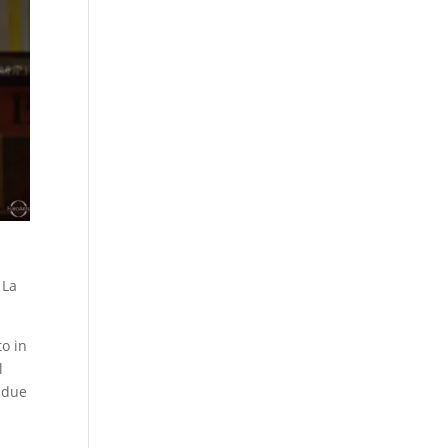
 La
to in
l
r due