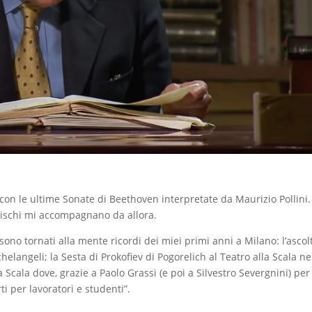
 con le ultime Sonate di Beethoven interpretate da Maurizio Pollini.
dischi mi accompagnano da allora.
 sono tornati alla mente ricordi dei miei primi anni a Milano: l’ascol
chelangeli; la Sesta di Prokofiev di Pogorelich al Teatro alla Scala ne
la Scala dove, grazie a Paolo Grassi (e poi a Silvestro Severgnini) pe
ti per lavoratori e studenti”.