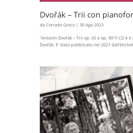
Dvořák – Trii con pianofor
da
Corrado Greco
|
30 Ago 2023
“Antonín Dvořák – Trii op. 65 e op. 90″Il CD è i
Dvořák. E’ stato pubblicato nel 2021 dall’etiche