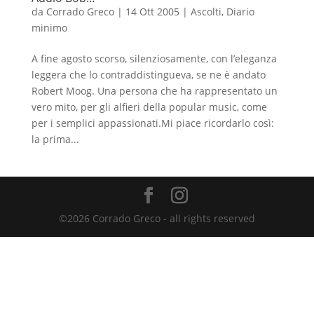
da
Corrado Greco
|
14 Ott 2005
|
Ascolti
,
Diario
minimo
A fine agosto scorso, silenziosamente, con l’eleganza
leggera che lo contraddistingueva, se ne è andato
Robert Moog. Una persona che ha rappresentato un
vero mito, per gli alfieri della popular music, come
per i semplici appassionati.Mi piace ricordarlo così:
la prima...
©2026 Corrado Greco - all rights reserved