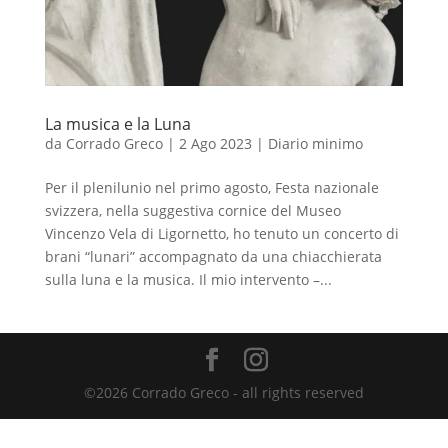
La musica e la Luna
da
Corrado Greco
|
2 Ago 2023
|
Diario minimo
Per il plenilunio nel primo agosto, Festa nazionale
svizzera, nella suggestiva cornice del Museo
Vincenzo Vela di Ligornetto, ho tenuto un concerto di
brani “lunari” accompagnato da una chiacchierata
sulla luna e la musica. Il mio intervento –...
©2026 Corrado Greco - all rights reserved